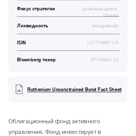
Фокус стратегии
развивающиеся 
страны
Ликвидность
ежедневная
ISIN
LU1719991116
Bloomberg тикер
RFUNBAU LX
Ruthenium Unconstrained Bond Fact Sheet
Облигационный фонд активного 
управления. Фонд инвестирует в 