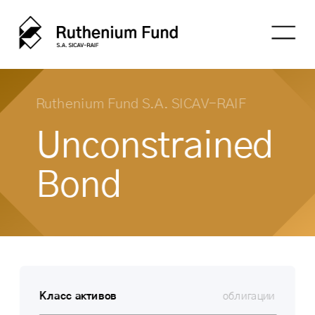
Ruthenium Fund S.A. SICAV-RAIF
Unconstrained
Bond 
Класс активов
облигации